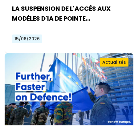
LA SUSPENSION DE L'ACCÈS AUX
MODÈLES D'IA DE POINTE
D'ANTHROPIC DOIT FAIRE RÉAGIR LES
EUROPÉENS
15/06/2026
Actualités