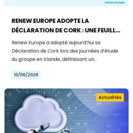
RENEW EUROPE ADOPTE LA
DÉCLARATION DE CORK : UNE FEUILLE
DE ROUTE POUR LA PROSPÉRITÉ, LA
Renew Europe a adopté aujourd’hui sa
SÉCURITÉ ET LA RÉFORME
Déclaration de Cork lors des journées d’étude
du groupe en Irlande, définissant un…
10/06/2026
Actualités