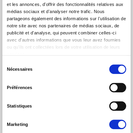
Oui
et les annonces, d'offrir des fonctionnalités relatives aux
Non
médias sociaux et d'analyser notre trafic. Nous
partageons également des informations sur l'utilisation de
Catégories d'abonnement
notre site avec nos partenaires de médias sociaux, de
publicité et d'analyse, qui peuvent combiner celles-ci
Nouvelles quotidiennes (Communiqués de presse)
avec d'autres informations que vous leur avez fournies
Newsletters (Plénière, Événements, Campagnes)
ou qu'ils ont collectées lors de votre utilisation de leurs
services.
Pays
Sélection
Nécessaires
du
consentement
Je consens à recevoir des newsletters et
Préférences
communications.
Données personnelles
.
* Please note that EN is the main
Statistiques
communication language
Marketing
Soumettre