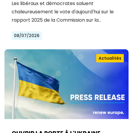
EXCEPTIONNELS SUR LA VOIE DE
Les libéraux et démocrates saluent
L'ADHÉSION À L'UE
chaleureusement le vote d'aujourd'hui sur le
rapport 2025 de la Commission sur la…
08/07/2026
Actualités