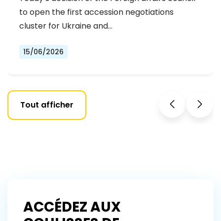
OF THE FIRST ACCESSION
to open the first accession negotiations
NEGOTIATIONS CLUSTER
cluster for Ukraine and…
15/06/2026
Tout afficher
ACCÉDEZ AUX