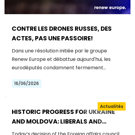
CONTRE LES DRONES RUSSES, DES
ACTES, PAS UNE PASSOIRE!
Dans une résolution initiée par le groupe
Renew Europe et débattue aujourd'hui, les
eurodéputés condamnent fermement…
16/06/2026
Actualités
HISTORIC PROGRESS FOR UKRAINE
AND MOLDOVA: LIBERALS AND
DEMOCRATS WELCOME THE OPENING
Today’s decision of the Foreign affairs council