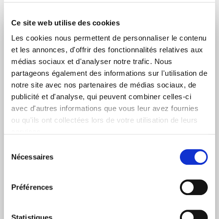
Ce site web utilise des cookies
RESTEZ INFORMÉ
Les cookies nous permettent de personnaliser le contenu
et les annonces, d'offrir des fonctionnalités relatives aux
médias sociaux et d'analyser notre trafic. Nous
Prénom
Nom
partageons également des informations sur l'utilisation de
notre site avec nos partenaires de médias sociaux, de
publicité et d'analyse, qui peuvent combiner celles-ci
avec d'autres informations que vous leur avez fournies
Adresse email
ou qu'ils ont collectées lors de votre utilisation de leurs
services.
Sélection
Nécessaires
du
Je suis un journaliste
consentement
Oui
Préférences
Non
Catégories d'abonnement
Statistiques