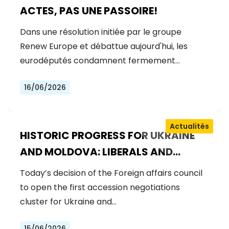
ACTES, PAS UNE PASSOIRE!
Dans une résolution initiée par le groupe
Renew Europe et débattue aujourd'hui, les
eurodéputés condamnent fermement…
16/06/2026
Actualités
HISTORIC PROGRESS FOR UKRAINE
AND MOLDOVA: LIBERALS AND
DEMOCRATS WELCOME THE OPENING
Today’s decision of the Foreign affairs council
OF THE FIRST ACCESSION
to open the first accession negotiations
NEGOTIATIONS CLUSTER
cluster for Ukraine and…
15/06/2026