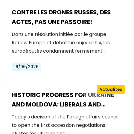
CONTRE LES DRONES RUSSES, DES
ACTES, PAS UNE PASSOIRE!
Dans une résolution initiée par le groupe
Renew Europe et débattue aujourd'hui, les
eurodéputés condamnent fermement…
16/06/2026
Actualités
HISTORIC PROGRESS FOR UKRAINE
AND MOLDOVA: LIBERALS AND
DEMOCRATS WELCOME THE OPENING
Today’s decision of the Foreign affairs council
OF THE FIRST ACCESSION
to open the first accession negotiations
NEGOTIATIONS CLUSTER
cluster for Ukraine and…