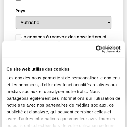
Pays
Je consens à recevoir des newsletters et
communications.
Données personnelles
.
* Please note that EN is the main
communication language
Ce site web utilise des cookies
Soumettre
Les cookies nous permettent de personnaliser le contenu
et les annonces, d'offrir des fonctionnalités relatives aux
médias sociaux et d'analyser notre trafic. Nous
partageons également des informations sur l'utilisation de
notre site avec nos partenaires de médias sociaux, de
publicité et d'analyse, qui peuvent combiner celles-ci
avec d'autres informations que vous leur avez fournies
ARTICLES LIÉS
ou qu'ils ont collectées lors de votre utilisation de leurs