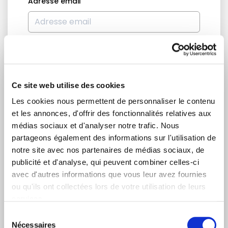
Adresse email
Je suis un journaliste
Oui
Non
Ce site web utilise des cookies
Les cookies nous permettent de personnaliser le contenu
Catégories d'abonnement
et les annonces, d'offrir des fonctionnalités relatives aux
Nouvelles quotidiennes (Communiqués de presse)
médias sociaux et d'analyser notre trafic. Nous
Newsletters (Plénière, Événements, Campagnes)
partageons également des informations sur l'utilisation de
notre site avec nos partenaires de médias sociaux, de
Pays
publicité et d'analyse, qui peuvent combiner celles-ci
avec d'autres informations que vous leur avez fournies
ou qu'ils ont collectées lors de votre utilisation de leurs
services.
Je consens à recevoir des newsletters et
Sélection
communications.
Données personnelles
.
Nécessaires
du