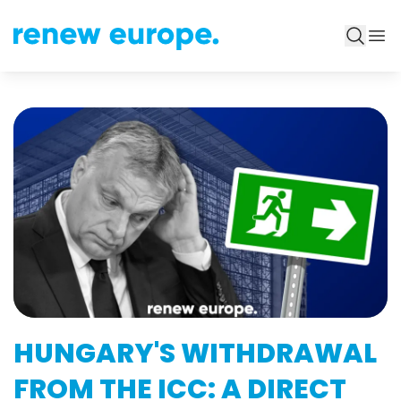
HUNGARY'S WITHDRAWAL
FROM THE ICC: A DIRECT