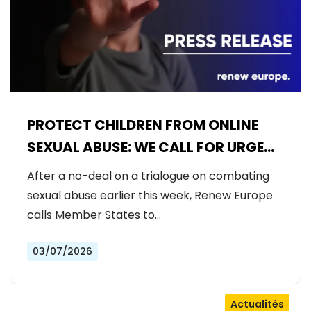
PROTECT CHILDREN FROM ONLINE
SEXUAL ABUSE: WE CALL FOR URGENT
NEGOTIATIONS AND PERMANENT
After a no-deal on a trialogue on combating
SOLUTION
sexual abuse earlier this week, Renew Europe
calls Member States to…
03/07/2026
Actualités