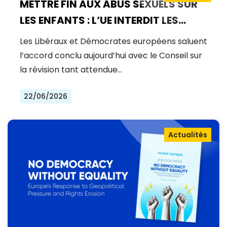
METTRE FIN AUX ABUS SEXUELS SUR
LES ENFANTS : L’UE INTERDIT LES
MANUELS D’ABUS, RENFORCE LA
Les Libéraux et Démocrates européens saluent
PRÉVENTION ET GARANTIT LA
l’accord conclu aujourd’hui avec le Conseil sur
JUSTICE POUR LES VICTIMES
la révision tant attendue…
22/06/2026
Actualités