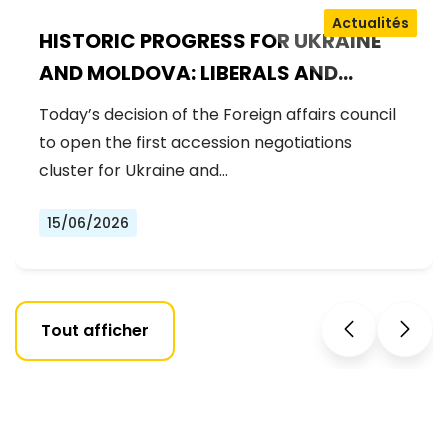
Actualités
HISTORIC PROGRESS FOR UKRAINE
AND MOLDOVA: LIBERALS AND
DEMOCRATS WELCOME THE OPENING
Today’s decision of the Foreign affairs council
OF THE FIRST ACCESSION
to open the first accession negotiations
NEGOTIATIONS CLUSTER
cluster for Ukraine and…
15/06/2026
Tout afficher