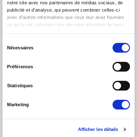
notre site avec nos partenaires de médias sociaux, de
Oui
publicité et d'analyse, qui peuvent combiner celles-ci
Non
avec d'autres informations que vous leur avez fournies
ou qu'ils ont collectées lors de votre utilisation de leurs
Catégories d'abonnement
services.
Nouvelles quotidiennes (Communiqués de presse)
Sélection
Nécessaires
du
Newsletters (Plénière, Événements, Campagnes)
consentement
Pays
Préférences
Statistiques
Je consens à recevoir des newsletters et
communications.
Données personnelles
.
Marketing
* Please note that EN is the main
communication language
Afficher les détails
Soumettre