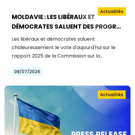
Actualités
MOLDAVIE : LES LIBÉRAUX ET
DÉMOCRATES SALUENT DES PROGRÈS
EXCEPTIONNELS SUR LA VOIE DE
Les libéraux et démocrates saluent
L'ADHÉSION À L'UE
chaleureusement le vote d'aujourd'hui sur le
rapport 2025 de la Commission sur la…
08/07/2026
Actualités