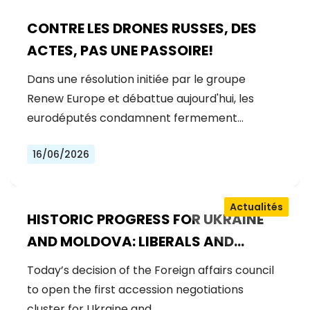
CONTRE LES DRONES RUSSES, DES
ACTES, PAS UNE PASSOIRE!
Dans une résolution initiée par le groupe
Renew Europe et débattue aujourd'hui, les
eurodéputés condamnent fermement…
16/06/2026
Actualités
HISTORIC PROGRESS FOR UKRAINE
AND MOLDOVA: LIBERALS AND
DEMOCRATS WELCOME THE OPENING
Today’s decision of the Foreign affairs council
OF THE FIRST ACCESSION
to open the first accession negotiations
NEGOTIATIONS CLUSTER
cluster for Ukraine and…