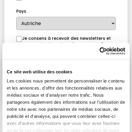
Pays
Je consens à recevoir des newsletters et
communications.
Données personnelles
.
* Please note that EN is the main
communication language
Ce site web utilise des cookies
Soumettre
Les cookies nous permettent de personnaliser le contenu
et les annonces, d'offrir des fonctionnalités relatives aux
médias sociaux et d'analyser notre trafic. Nous
partageons également des informations sur l'utilisation de
notre site avec nos partenaires de médias sociaux, de
publicité et d'analyse, qui peuvent combiner celles-ci
avec d'autres informations que vous leur avez fournies
ARTICLES LIÉS
ou qu'ils ont collectées lors de votre utilisation de leurs