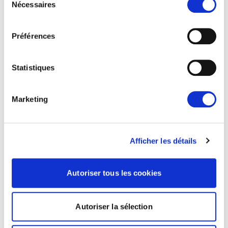
Nécessaires
du
ARTICLES LIÉS
consentement
Préférences
Actualités
Statistiques
Marketing
Afficher les détails
PROTECTION DE L'ARGENT DES
Autoriser tous les cookies
CONTRIBUABLES EUROPÉENS :
AUCUNE EXCEPTION
Renew Europe a réaffirmé aujourd’hui que le
Autoriser la sélection
Parlement européen doit appliquer ses règles