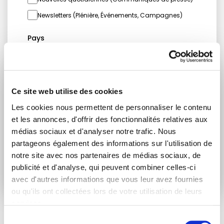
Newsletters (Plénière, Événements, Campagnes)
Pays
Je consens à recevoir des newsletters et
Ce site web utilise des cookies
communications.
Données personnelles
.
Les cookies nous permettent de personnaliser le contenu
* Please note that EN is the main
et les annonces, d'offrir des fonctionnalités relatives aux
communication language
médias sociaux et d'analyser notre trafic. Nous
partageons également des informations sur l'utilisation de
Soumettre
notre site avec nos partenaires de médias sociaux, de
publicité et d'analyse, qui peuvent combiner celles-ci
avec d'autres informations que vous leur avez fournies
ou qu'ils ont collectées lors de votre utilisation de leurs
services.
Sélection