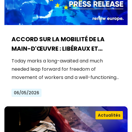
ACCORD SUR LA MOBILITÉ DE LA
MAIN-D'ŒUVRE : LIBÉRAUX ET
DÉMOCRATES CÉLÈBRENT UNE
Today marks a long-awaited and much
NOUVELLE ÈRE POUR DES DROITS DES
needed leap forward for freedom of
TRAVAILLEURS RENFORCÉS DANS
movement of workers and a well-functioning…
L'UE
06/05/2026
Actualités