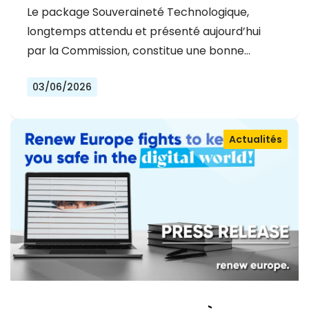
OÙ UN BOND ÉTAIT NÉCESSAIRE
Le package Souveraineté Technologique,
longtemps attendu et présenté aujourd’hui
par la Commission, constitue une bonne…
03/06/2026
Actualités