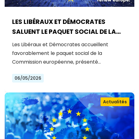
LES LIBÉRAUX ET DÉMOCRATES
SALUENT LE PAQUET SOCIAL DE LA
COMMISSION : UNE AVANCÉE
Les Libéraux et Démocrates accueillent
MAJEURE POUR UNE UE PLUS JUSTE ET
favorablement le paquet social de la
INCLUSIVE
Commission européenne, présenté…
06/05/2026
Actualités