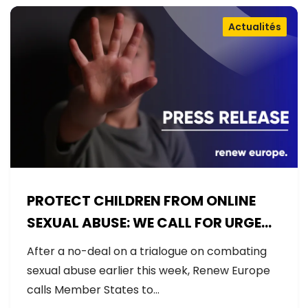
Actualités
PROTECT CHILDREN FROM ONLINE
SEXUAL ABUSE: WE CALL FOR URGENT
NEGOTIATIONS AND PERMANENT
After a no-deal on a trialogue on combating
SOLUTION
sexual abuse earlier this week, Renew Europe
calls Member States to…