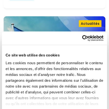
Actualités
Ce site web utilise des cookies
Les cookies nous permettent de personnaliser le contenu
et les annonces, d'offrir des fonctionnalités relatives aux
médias sociaux et d'analyser notre trafic. Nous
partageons également des informations sur l'utilisation de
OUVRIR LA PORTE À L'UKRAINE,
notre site avec nos partenaires de médias sociaux, de
MAINTENIR LA PRESSION SUR LA
publicité et d'analyse, qui peuvent combiner celles-ci
avec d'autres informations que vous leur avez fournies
RUSSIE
Renew Europe appelle l'Ukraine à accélérer la
ou qu'ils ont collectées lors de votre utilisation de leurs