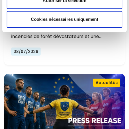
Autoriser la sélection
L'EUROPE NE PEUT PLUS SE
CONTENTER DE RÉAGIR ET DOIT SE
Cookies nécessaires uniquement
Alors que l'Europe connaît un nouvel été
PRÉPARER
marqué par des températures record, des
incendies de forêt dévastateurs et une…
08/07/2026
Actualités