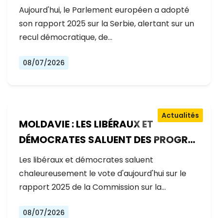
GOUVERNEMENT RECULE SUR LES
Aujourd'hui, le Parlement européen a adopté
RÉFORMES
son rapport 2025 sur la Serbie, alertant sur un
recul démocratique, de…
08/07/2026
Actualités
MOLDAVIE : LES LIBÉRAUX ET
DÉMOCRATES SALUENT DES PROGRÈS
EXCEPTIONNELS SUR LA VOIE DE
Les libéraux et démocrates saluent
L'ADHÉSION À L'UE
chaleureusement le vote d'aujourd'hui sur le
rapport 2025 de la Commission sur la…
08/07/2026