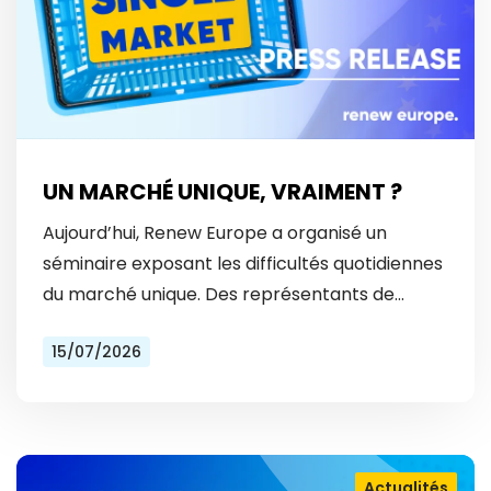
UN MARCHÉ UNIQUE, VRAIMENT ?
Aujourd’hui, Renew Europe a organisé un
séminaire exposant les difficultés quotidiennes
du marché unique. Des représentants de
Vinted et Bolt ont révélé les obstacles
15/07/2026
auxquels ils font face tous les…
Actualités