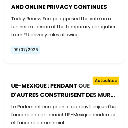
AND ONLINE PRIVACY CONTINUES
Today Renew Europe opposed the vote on a
further extension of the temporary derogation
from EU privacy rules allowing…
09/07/2026
Actualités
UE-MEXIQUE : PENDANT QUE
D'AUTRES CONSTRUISENT DES MURS,
L'EUROPE CONSTRUIT DES PONTS
Le Parlement européen a approuvé aujourd'hui
l'accord de partenariat UE-Mexique modernisé
et l'accord commercial…