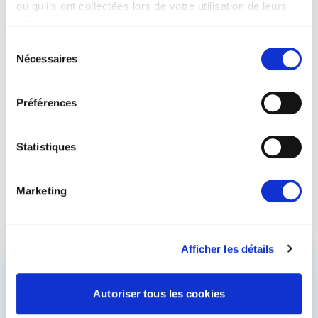
ou qu'ils ont collectées lors de votre utilisation de leurs
services.
Sélection
Nécessaires
Christophe GRUDLER
du
consentement
Membre
France
Préférences
Aller sur la page de profil d
AFET
ITRE
SEDE
Statistiques
Marketing
Afficher les détails
ACCÉDEZ AUX
Autoriser tous les cookies
COULISSES DE