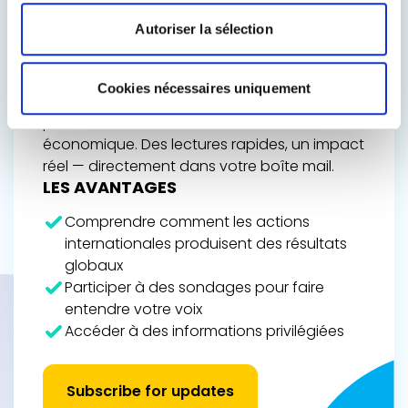
L’AVENIR DE L’EUROPE
Autoriser la sélection
Restez informé du travail de Renew Europe,
de ses victoires politiques et des décisions
qui façonnent votre quotidien — de l’action
Cookies nécessaires uniquement
climatique aux droits numériques, en passant
par la démocratie et la croissance
économique. Des lectures rapides, un impact
réel — directement dans votre boîte mail.
LES AVANTAGES
Comprendre comment les actions
internationales produisent des résultats
globaux
Participer à des sondages pour faire
entendre votre voix
Accéder à des informations privilégiées
Subscribe for updates