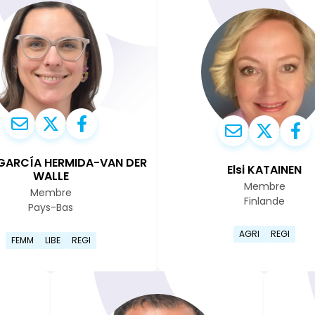
 GARCÍA HERMIDA-VAN DER
Elsi KATAINEN
WALLE
Membre
Membre
Finlande
Pays-Bas
 Ľubica Karvašová
Aller sur
Aller sur la page de profil de Raquel García He
AGRI
REGI
FEMM
LIBE
REGI