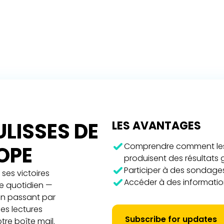
LISSES DE
LES AVANTAGES
Comprendre comment les 
ROPE
produisent des résultats
Participer à des sondages
ses victoires
Accéder à des information
re quotidien —
 en passant par
es lectures
Subscribe for updates
tre boîte mail.