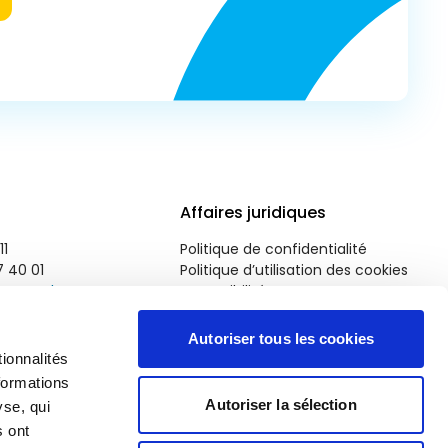
Affaires juridiques
11
Politique de confidentialité
7 40 01
Politique d’utilisation des cookies
roparl.europa.eu
Accessibilité
Autoriser tous les cookies
ionnalités
formations
Autoriser la sélection
yse, qui
s ont