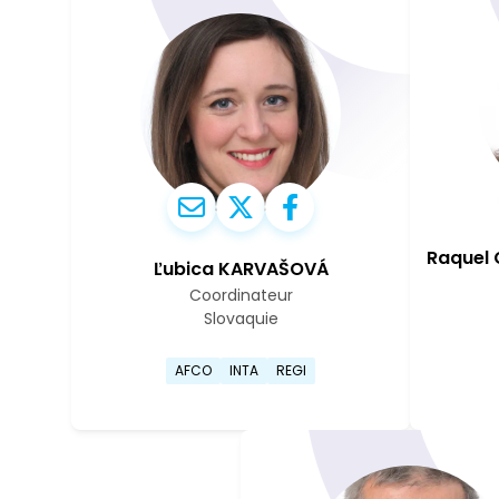
Raquel
Ľubica KARVAŠOVÁ
Coordinateur
Slovaquie
Aller sur la page de profil de
AFCO
INTA
REGI