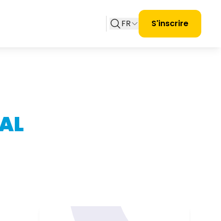
FR
S'inscrire
AL