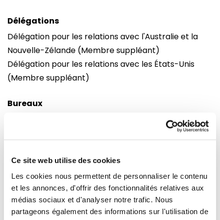
Délégations
Délégation pour les relations avec l'Australie et la
Nouvelle-Zélande (Membre suppléant)
Délégation pour les relations avec les États-Unis
(Membre suppléant)
Bureaux
Bruxelles
Strasbourg
Parlement européen
Parlement européen
Building : Altiero Spinelli
Building : Winston Churchill
Bureau : 08G165
Bureau : M01041
Ce site web utilise des cookies
60, rue Wiertz /
Avenue du Pdt Robert
Les cookies nous permettent de personnaliser le contenu
Wiertzstraat 60
Schuman
et les annonces, d'offrir des fonctionnalités relatives aux
B-1047
F 67070 cedex
médias sociaux et d'analyser notre trafic. Nous
Bruxelles
Strasbourg
partageons également des informations sur l'utilisation de
Tel : 0032 2 28 45361
Tel : 0033 3 88 1 75361