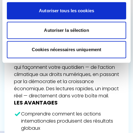
Autoriser tous les cookies
ACCÉDEZ AUX
Autoriser la sélection
COULISSES DE
L’AVENIR DE L’EUROPE
Cookies nécessaires uniquement
Restez informé du travail de Renew Europe,
de ses victoires politiques et des décisions
qui façonnent votre quotidien — de l’action
climatique aux droits numériques, en passant
par la démocratie et la croissance
économique. Des lectures rapides, un impact
réel — directement dans votre boîte mail.
LES AVANTAGES
Comprendre comment les actions
internationales produisent des résultats
globaux