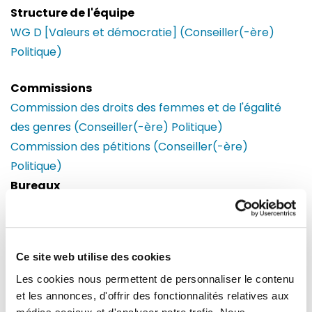
Structure de l'équipe
WG D [Valeurs et démocratie] (Conseiller(-ère)
Politique)
Commissions
Commission des droits des femmes et de l'égalité
des genres (Conseiller(-ère) Politique)
Commission des pétitions (Conseiller(-ère)
Politique)
Bureaux
Bruxelles
Parlement européen
Building : Paul-Henri Spaak
Ce site web utilise des cookies
Bureau : 06C039
60, rue Wiertz / Wiertzstraat 60
Les cookies nous permettent de personnaliser le contenu
B-1047
et les annonces, d'offrir des fonctionnalités relatives aux