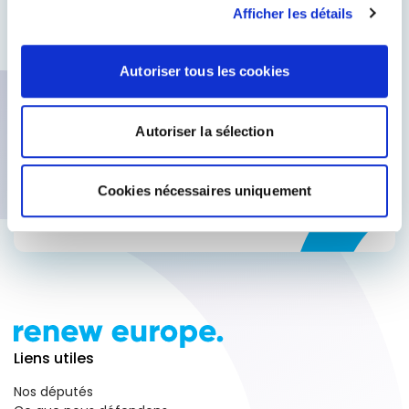
Afficher les détails
Comprendre comment les actions
internationales produisent des résultats
globaux
Autoriser tous les cookies
Participer à des sondages pour faire
entendre votre voix
Accéder à des informations privilégiées
Autoriser la sélection
Subscribe for updates
Cookies nécessaires uniquement
Liens utiles
Nos députés