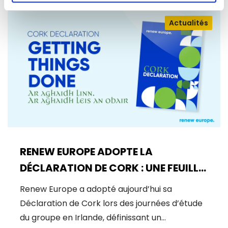
Actualités
RENEW EUROPE ADOPTE LA
DÉCLARATION DE CORK : UNE FEUILLE
DE ROUTE POUR LA PROSPÉRITÉ, LA
Renew Europe a adopté aujourd’hui sa
SÉCURITÉ ET LA RÉFORME
Déclaration de Cork lors des journées d’étude
du groupe en Irlande, définissant un…