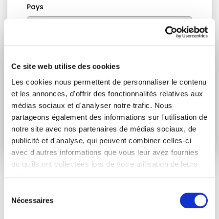
Pays
Je consens à recevoir des newsletters et
communications.
Données personnelles
.
Ce site web utilise des cookies
* Please note that EN is the main
Les cookies nous permettent de personnaliser le contenu
communication language
et les annonces, d'offrir des fonctionnalités relatives aux
médias sociaux et d'analyser notre trafic. Nous
partageons également des informations sur l'utilisation de
Soumettre
notre site avec nos partenaires de médias sociaux, de
publicité et d'analyse, qui peuvent combiner celles-ci
avec d'autres informations que vous leur avez fournies
ou qu'ils ont collectées lors de votre utilisation de leurs
services.
Sélection
ARTICLES LIÉS
Nécessaires
du
consentement