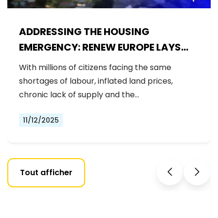
ADDRESSING THE HOUSING
EMERGENCY: RENEW EUROPE LAYS
OUT PRIORITIES AHEAD OF
With millions of citizens facing the same
COMMISSION'S AFFORDABLE
shortages of labour, inflated land prices,
HOUSING PLAN
chronic lack of supply and the…
11/12/2025
Tout afficher