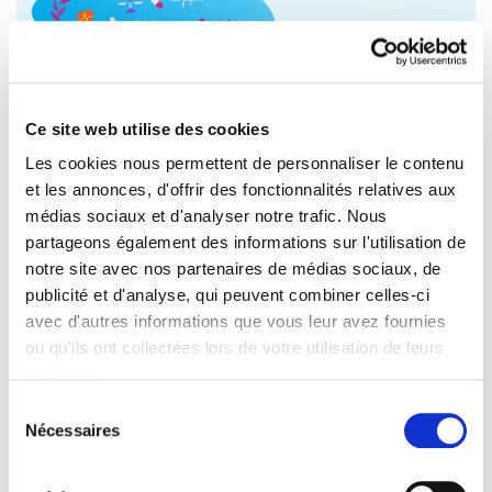
Ce site web utilise des cookies
Les cookies nous permettent de personnaliser le contenu
et les annonces, d'offrir des fonctionnalités relatives aux
LES DÉPUTÉS EUROPÉENS ALERTENT
médias sociaux et d'analyser notre trafic. Nous
partageons également des informations sur l'utilisation de
SUR L’« ANGLE MORT » QUE
notre site avec nos partenaires de médias sociaux, de
CONSTITUE LA SANTÉ DES FEMMES
La commission des droits des femmes et de
publicité et d'analyse, qui peuvent combiner celles-ci
avec d'autres informations que vous leur avez fournies
l’égalité des genres (FEMM) du Parlement
ou qu'ils ont collectées lors de votre utilisation de leurs
européen a aujourd’hui soutenu un…
services.
Sélection
23/06/2026
Nécessaires
du
consentement