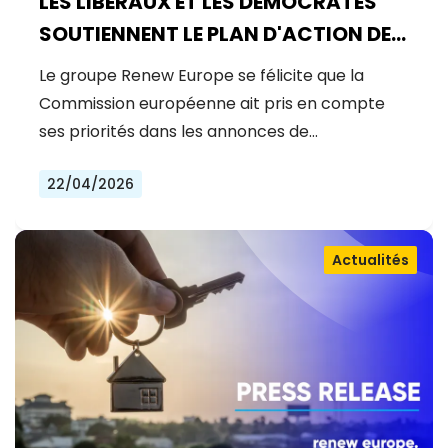
LES LIBÉRAUX ET LES DÉMOCRATES
SOUTIENNENT LE PLAN D'ACTION DE
LA COMMISSION EUROPÉENNE POUR
Le groupe Renew Europe se félicite que la
L'ÉNERGIE, MAIS LA MOBILISATION DE
Commission européenne ait pris en compte
CAPITAUX PRIVÉS POUR LA
ses priorités dans les annonces de…
COMPÉTITIVITÉ ET LA SÉCURITÉ DE
22/04/2026
L'EUROPE EST URGENTE
Actualités