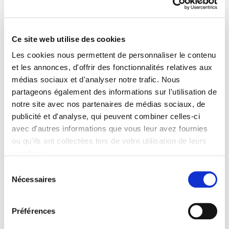
ARTICLES LIÉS
Ce site web utilise des cookies
Les cookies nous permettent de personnaliser le contenu
Actualités
et les annonces, d'offrir des fonctionnalités relatives aux
médias sociaux et d'analyser notre trafic. Nous
partageons également des informations sur l'utilisation de
notre site avec nos partenaires de médias sociaux, de
publicité et d'analyse, qui peuvent combiner celles-ci
avec d'autres informations que vous leur avez fournies
ou qu'ils ont collectées lors de votre utilisation de leurs
services.
Sélection
Nécessaires
du
THE FIGHT FOR CHILD PROTECTION
consentement
AND ONLINE PRIVACY CONTINUES
Préférences