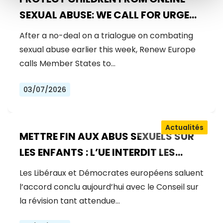
SEXUAL ABUSE: WE CALL FOR URGENT
NEGOTIATIONS AND PERMANENT
After a no-deal on a trialogue on combating
SOLUTION
sexual abuse earlier this week, Renew Europe
calls Member States to…
03/07/2026
Actualités
METTRE FIN AUX ABUS SEXUELS SUR
LES ENFANTS : L’UE INTERDIT LES
MANUELS D’ABUS, RENFORCE LA
Les Libéraux et Démocrates européens saluent
PRÉVENTION ET GARANTIT LA
l’accord conclu aujourd’hui avec le Conseil sur
JUSTICE POUR LES VICTIMES
la révision tant attendue…