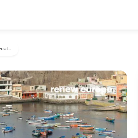
 veut…