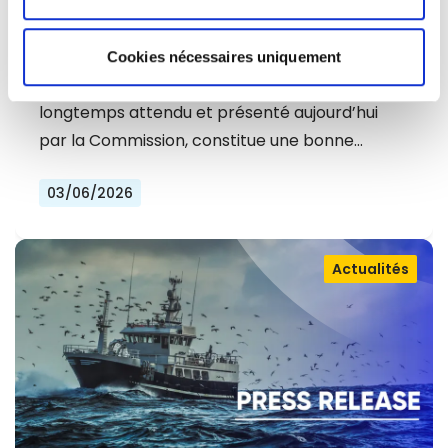
PACKAGE SOUVERAINETÉ
TECHNOLOGIQUE : UNE AVANCÉE LÀ
Cookies nécessaires uniquement
OÙ UN BOND ÉTAIT NÉCESSAIRE
Le package Souveraineté Technologique,
longtemps attendu et présenté aujourd’hui
par la Commission, constitue une bonne…
03/06/2026
Actualités