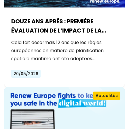
DOUZE ANS APRÈS : PREMIÈRE
ÉVALUATION DE L’IMPACT DE LA
PLANIFICATION MARITIME DE L’UE
Cela fait désormais 12 ans que les règles
SUR LA PÊCHE
européennes en matière de planification
spatiale maritime ont été adoptées.…
20/05/2026
Actualités