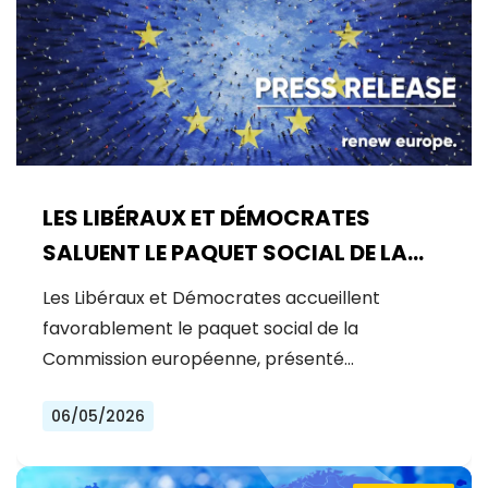
LES LIBÉRAUX ET DÉMOCRATES
SALUENT LE PAQUET SOCIAL DE LA
COMMISSION : UNE AVANCÉE
Les Libéraux et Démocrates accueillent
MAJEURE POUR UNE UE PLUS JUSTE ET
favorablement le paquet social de la
INCLUSIVE
Commission européenne, présenté…
06/05/2026