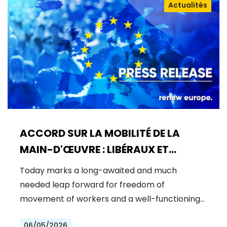
Actualités
ACCORD SUR LA MOBILITÉ DE LA
MAIN-D'ŒUVRE : LIBÉRAUX ET
DÉMOCRATES CÉLÈBRENT UNE
Today marks a long-awaited and much
NOUVELLE ÈRE POUR DES DROITS DES
needed leap forward for freedom of
TRAVAILLEURS RENFORCÉS DANS
movement of workers and a well-functioning…
L'UE
06/05/2026