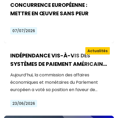
CONCURRENCE EUROPÉENNE :
METTRE EN ŒUVRE SANS PEUR
07/07/2026
Actualités
INDÉPENDANCE VIS-À-VIS DES
SYSTÈMES DE PAIEMENT AMÉRICAINS
: LE VOTE D’AUJOURD’HUI SUR L’EURO
Aujourd’hui, la commission des affaires
NUMÉRIQUE
économiques et monétaires du Parlement
européen a voté sa position en faveur de…
23/06/2026