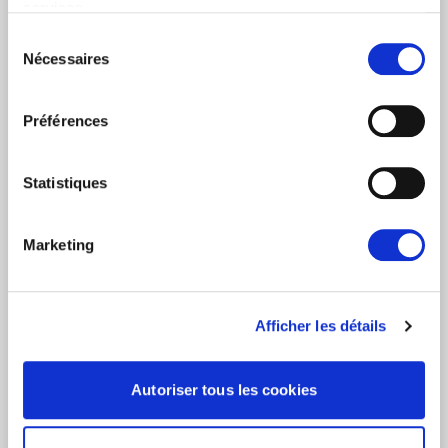
services.
Oui
Sélection
Nécessaires
Non
du
consentement
Catégories d'abonnement
Préférences
Nouvelles quotidiennes (Communiqués de presse)
Newsletters (Plénière, Événements, Campagnes)
Statistiques
Pays
Marketing
Je consens à recevoir des newsletters et
communications.
Données personnelles
.
Afficher les détails
* Please note that EN is the main
communication language
Autoriser tous les cookies