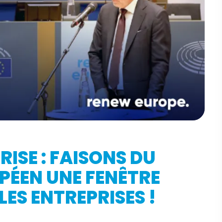
RISE : FAISONS DU
PÉEN UNE FENÊTRE
ES ENTREPRISES !