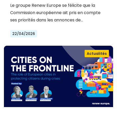
LA COMMISSION EUROPÉENNE POUR
Le groupe Renew Europe se félicite que la
L'ÉNERGIE, MAIS LA MOBILISATION DE
Commission européenne ait pris en compte
CAPITAUX PRIVÉS POUR LA
ses priorités dans les annonces de…
COMPÉTITIVITÉ ET LA SÉCURITÉ DE
22/04/2026
L'EUROPE EST URGENTE
Actualités