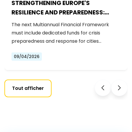
STRENGTHENING EUROPE'S
RESILIENCE AND PREPAREDNESS:
RENEW EUROPE CALLS FOR
The next Multiannual Financial Framework
DEDICATED FUNDS IN THE NEXT MFF
must include dedicated funds for crisis
preparedness and response for cities…
09/04/2026
Tout afficher