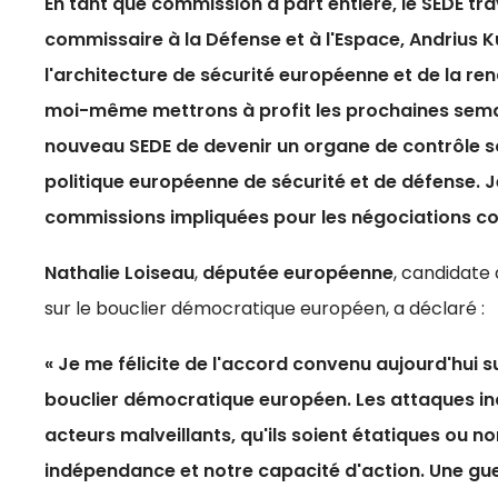
En tant que commission à part entière, le SEDE tra
commissaire à la Défense et à l'Espace, Andrius Ku
l'architecture de sécurité européenne et de la ren
moi-même mettrons à profit les prochaines semai
nouveau SEDE de devenir un organe de contrôle so
politique européenne de sécurité et de défense.
J
commissions impliquées pour les négociations con
Nathalie Loiseau
,
députée européenne
, candidate
sur le bouclier démocratique européen, a déclaré :
« Je me félicite de
l'accord convenu aujourd'hui
su
bouclier démocratique européen.
Les attaques i
acteurs malveillants, qu'ils soient étatiques ou n
indépendance et notre capacité d'action.
Une gue