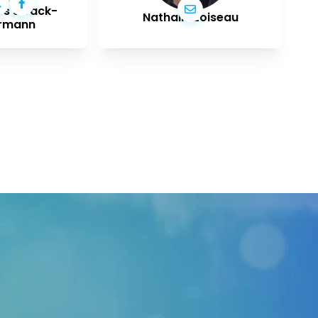
s Strack-
Nathalie Loiseau
rmann