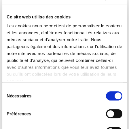
AFET
SEDE
Ukraine´s war
Security & Defence
Partager :
Ce site web utilise des cookies
Les cookies nous permettent de personnaliser le contenu
Contactez nos députés
et les annonces, d'offrir des fonctionnalités relatives aux
médias sociaux et d'analyser notre trafic. Nous
If you want to help, contribute or have
partageons également des informations sur l'utilisation de
important information to share
notre site avec nos partenaires de médias sociaux, de
publicité et d'analyse, qui peuvent combiner celles-ci
avec d'autres informations que vous leur avez fournies
ou qu'ils ont collectées lors de votre utilisation de leurs
services.
Sélection
Nécessaires
du
consentement
Petras Auštrevičius
Dan Barna
Préférences