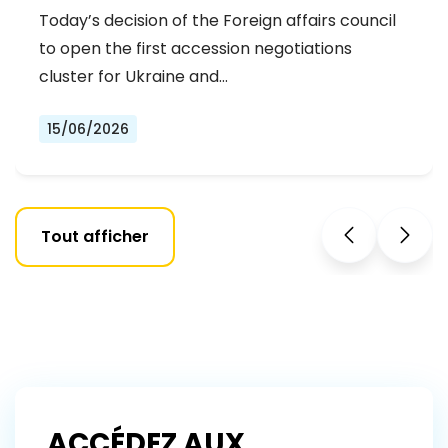
DEMOCRATS WELCOME THE OPENING
Today’s decision of the Foreign affairs council
OF THE FIRST ACCESSION
to open the first accession negotiations
NEGOTIATIONS CLUSTER
cluster for Ukraine and…
15/06/2026
Tout afficher
ACCÉDEZ AUX