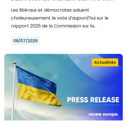
EXCEPTIONNELS SUR LA VOIE DE
Les libéraux et démocrates saluent
L'ADHÉSION À L'UE
chaleureusement le vote d'aujourd'hui sur le
rapport 2025 de la Commission sur la…
08/07/2026
Actualités