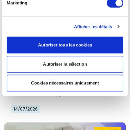
Marketing
Afficher les détails
Autoriser tous les cookies
LE TOURISME DOIT ÊTRE AU CŒUR DE
Autoriser la sélection
L'AGENDA DE COMPÉTITIVITÉ DE
L'EUROPE
Aujourd'hui, Renew Europe a présenté un
Cookies nécessaires uniquement
document de politique intitulé « Tourisme : le
moteur invisible », appelant…
14/07/2026