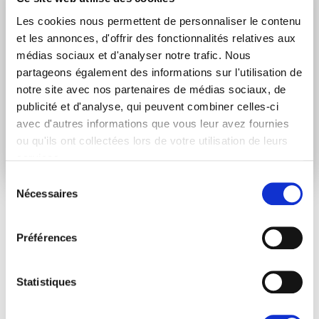
Les cookies nous permettent de personnaliser le contenu
Je consens à recevoir des newsletters et
communications.
Données personnelles
.
et les annonces, d'offrir des fonctionnalités relatives aux
médias sociaux et d'analyser notre trafic. Nous
* Please note that EN is the main
partageons également des informations sur l'utilisation de
communication language
notre site avec nos partenaires de médias sociaux, de
publicité et d'analyse, qui peuvent combiner celles-ci
avec d'autres informations que vous leur avez fournies
Soumettre
ou qu'ils ont collectées lors de votre utilisation de leurs
services.
Sélection
Nécessaires
du
consentement
ARTICLES LIÉS
Préférences
Actualités
Statistiques