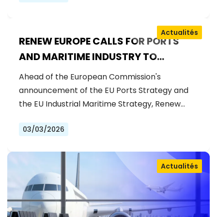
Actualités
RENEW EUROPE CALLS FOR PORTS
AND MARITIME INDUSTRY TO
BECOME THE BACKBONE OF EU
Ahead of the European Commission's
COMPETITIVENESS AND SECURITY
announcement of the EU Ports Strategy and
the EU Industrial Maritime Strategy, Renew…
03/03/2026
Actualités