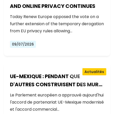
AND ONLINE PRIVACY CONTINUES
Today Renew Europe opposed the vote on a
further extension of the temporary derogation
from EU privacy rules allowing…
09/07/2026
Actualités
UE-MEXIQUE : PENDANT QUE
D'AUTRES CONSTRUISENT DES MURS,
L'EUROPE CONSTRUIT DES PONTS
Le Parlement européen a approuvé aujourd'hui
l'accord de partenariat UE-Mexique modernisé
et l'accord commercial…