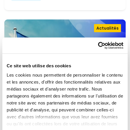
Actualités
Ce site web utilise des cookies
Les cookies nous permettent de personnaliser le contenu
et les annonces, d'offrir des fonctionnalités relatives aux
médias sociaux et d'analyser notre trafic. Nous
partageons également des informations sur l'utilisation de
OUVRIR LA PORTE À L'UKRAINE,
notre site avec nos partenaires de médias sociaux, de
MAINTENIR LA PRESSION SUR LA
publicité et d'analyse, qui peuvent combiner celles-ci
avec d'autres informations que vous leur avez fournies
RUSSIE
Renew Europe appelle l'Ukraine à accélérer la
ou qu'ils ont collectées lors de votre utilisation de leurs