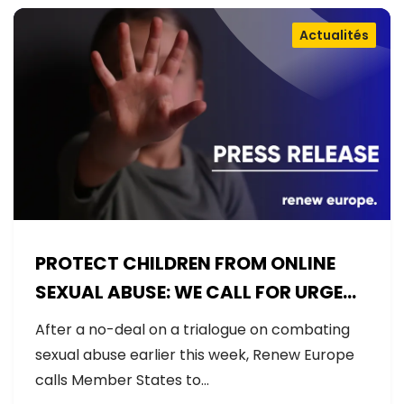
Actualités
PROTECT CHILDREN FROM ONLINE
SEXUAL ABUSE: WE CALL FOR URGENT
NEGOTIATIONS AND PERMANENT
After a no-deal on a trialogue on combating
SOLUTION
sexual abuse earlier this week, Renew Europe
calls Member States to…