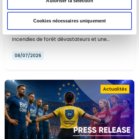
Autoriser la sélection
L'EUROPE NE PEUT PLUS SE
CONTENTER DE RÉAGIR ET DOIT SE
Cookies nécessaires uniquement
Alors que l'Europe connaît un nouvel été
PRÉPARER
marqué par des températures record, des
incendies de forêt dévastateurs et une…
08/07/2026
Actualités