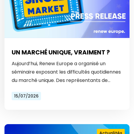
UN MARCHÉ UNIQUE, VRAIMENT ?
Aujourd’hui, Renew Europe a organisé un
séminaire exposant les difficultés quotidiennes
du marché unique. Des représentants de
Vinted et Bolt ont révélé les obstacles
15/07/2026
auxquels ils font face tous les…
Actualités