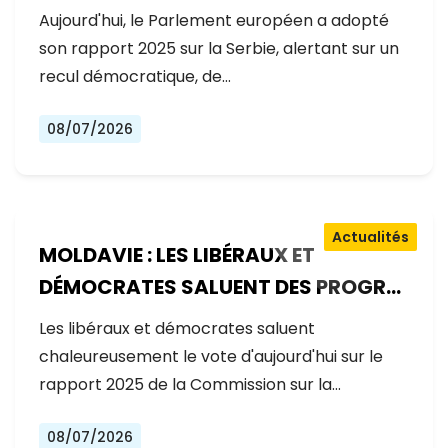
GOUVERNEMENT RECULE SUR LES
Aujourd'hui, le Parlement européen a adopté
RÉFORMES
son rapport 2025 sur la Serbie, alertant sur un
recul démocratique, de…
08/07/2026
Actualités
MOLDAVIE : LES LIBÉRAUX ET
DÉMOCRATES SALUENT DES PROGRÈS
EXCEPTIONNELS SUR LA VOIE DE
Les libéraux et démocrates saluent
L'ADHÉSION À L'UE
chaleureusement le vote d'aujourd'hui sur le
rapport 2025 de la Commission sur la…
08/07/2026