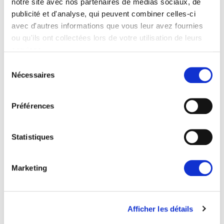
notre site avec nos partenaires de médias sociaux, de
publicité et d'analyse, qui peuvent combiner celles-ci
avec d'autres informations que vous leur avez fournies
ou qu'ils ont collectées lors de votre utilisation de leurs
services.
Sélection
Nécessaires
du
PROTECTION DE L'ARGENT DES
consentement
CONTRIBUABLES EUROPÉENS :
Préférences
AUCUNE EXCEPTION
Renew Europe a réaffirmé aujourd’hui que le
Parlement européen doit appliquer ses règles
Statistiques
financières de manière…
Marketing
14/07/2026
Afficher les détails
Actualités