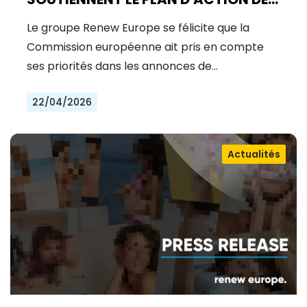
LA COMMISSION EUROPÉENNE POUR
Le groupe Renew Europe se félicite que la
L'ÉNERGIE, MAIS LA MOBILISATION DE
Commission européenne ait pris en compte
CAPITAUX PRIVÉS POUR LA
ses priorités dans les annonces de…
COMPÉTITIVITÉ ET LA SÉCURITÉ DE
22/04/2026
L'EUROPE EST URGENTE
Actualités