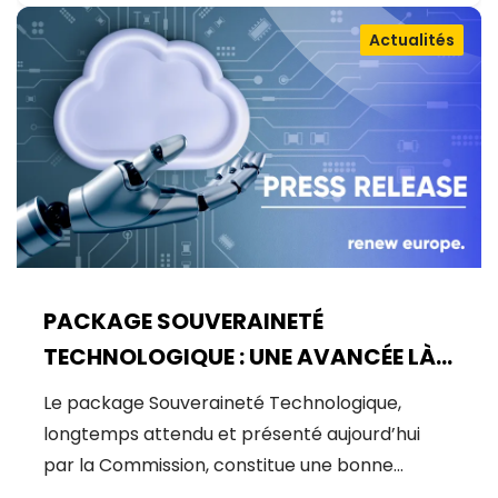
Actualités
PACKAGE SOUVERAINETÉ
TECHNOLOGIQUE : UNE AVANCÉE LÀ
OÙ UN BOND ÉTAIT NÉCESSAIRE
Le package Souveraineté Technologique,
longtemps attendu et présenté aujourd’hui
par la Commission, constitue une bonne…