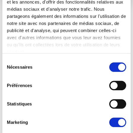
et les annonces, d'offrir des fonctionnalités relatives aux
médias sociaux et d'analyser notre trafic. Nous
partageons également des informations sur l'utilisation de
notre site avec nos partenaires de médias sociaux, de
ARTICLES LIÉS
publicité et d'analyse, qui peuvent combiner celles-ci
avec d'autres informations que vous leur avez fournies
Actualités
ou qu'ils ont collectées lors de votre utilisation de leurs
services.
Sélection
Nécessaires
du
consentement
Préférences
Statistiques
LA SUSPENSION DE L'ACCÈS AUX
Marketing
MODÈLES D'IA DE POINTE