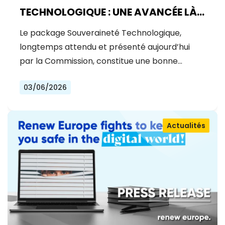
TECHNOLOGIQUE : UNE AVANCÉE LÀ
OÙ UN BOND ÉTAIT NÉCESSAIRE
Le package Souveraineté Technologique,
longtemps attendu et présenté aujourd’hui
par la Commission, constitue une bonne…
03/06/2026
Actualités