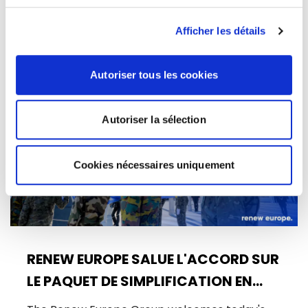
D'ANTHROPIC DOIT FAIRE RÉAGIR LES
EUROPÉENS
Afficher les détails
15/06/2026
Autoriser tous les cookies
Actualités
Autoriser la sélection
Cookies nécessaires uniquement
RENEW EUROPE SALUE L'ACCORD SUR
LE PAQUET DE SIMPLIFICATION EN
MATIÈRE DE DÉFENSE