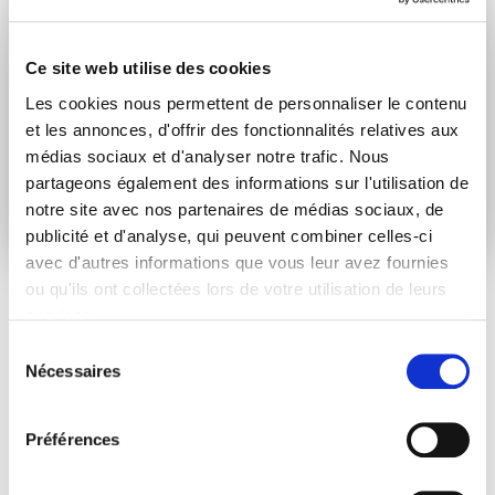
Je consens à recevoir des newsletters et
communications.
Données personnelles
.
Ce site web utilise des cookies
* Please note that EN is the main
communication language
Les cookies nous permettent de personnaliser le contenu
et les annonces, d'offrir des fonctionnalités relatives aux
médias sociaux et d'analyser notre trafic. Nous
Soumettre
partageons également des informations sur l'utilisation de
notre site avec nos partenaires de médias sociaux, de
publicité et d'analyse, qui peuvent combiner celles-ci
avec d'autres informations que vous leur avez fournies
ou qu'ils ont collectées lors de votre utilisation de leurs
services.
ARTICLES LIÉS
Sélection
Nécessaires
du
consentement
Actualités
Préférences