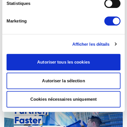
Statistiques
Marketing
Afficher les détails
LA SUSPENSION DE L'ACCÈS AUX
MODÈLES D'IA DE POINTE
Autoriser tous les cookies
D'ANTHROPIC DOIT FAIRE RÉAGIR LES
EUROPÉENS
15/06/2026
Autoriser la sélection
Actualités
Cookies nécessaires uniquement