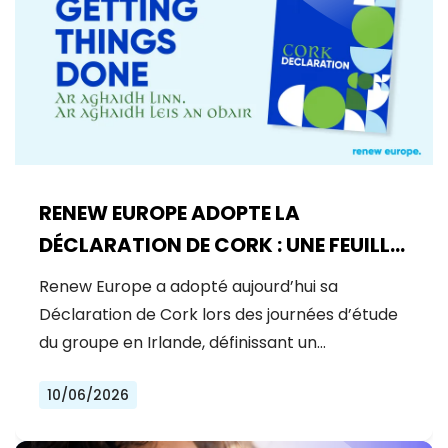
RENEW EUROPE ADOPTE LA
DÉCLARATION DE CORK : UNE FEUILLE
DE ROUTE POUR LA PROSPÉRITÉ, LA
Renew Europe a adopté aujourd’hui sa
SÉCURITÉ ET LA RÉFORME
Déclaration de Cork lors des journées d’étude
du groupe en Irlande, définissant un…
10/06/2026