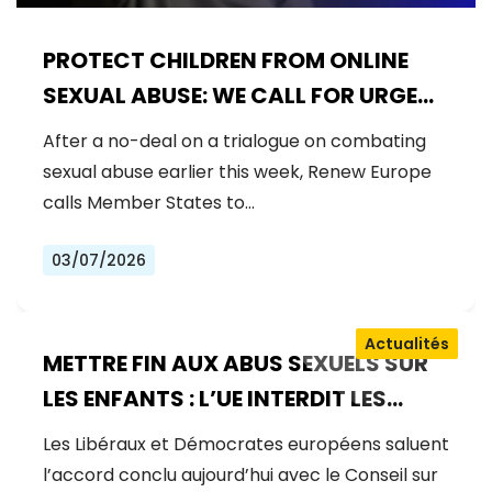
PROTECT CHILDREN FROM ONLINE
SEXUAL ABUSE: WE CALL FOR URGENT
NEGOTIATIONS AND PERMANENT
After a no-deal on a trialogue on combating
SOLUTION
sexual abuse earlier this week, Renew Europe
calls Member States to…
03/07/2026
Actualités
METTRE FIN AUX ABUS SEXUELS SUR
LES ENFANTS : L’UE INTERDIT LES
MANUELS D’ABUS, RENFORCE LA
Les Libéraux et Démocrates européens saluent
PRÉVENTION ET GARANTIT LA
l’accord conclu aujourd’hui avec le Conseil sur