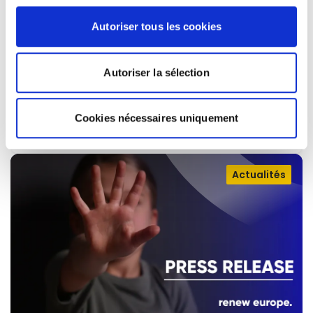
AND ONLINE PRIVACY CONTINUES
Autoriser tous les cookies
Today Renew Europe opposed the vote on a
further extension of the temporary derogation
Autoriser la sélection
from EU privacy rules allowing…
Cookies nécessaires uniquement
09/07/2026
Actualités