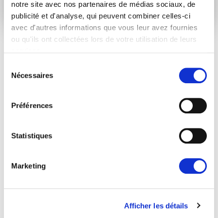
notre site avec nos partenaires de médias sociaux, de
publicité et d'analyse, qui peuvent combiner celles-ci
avec d'autres informations que vous leur avez fournies
ou qu'ils ont collectées lors de votre utilisation de leurs
services.
ARTICLES LIÉS
Sélection
Nécessaires
du
consentement
Actualités
Préférences
Statistiques
Marketing
Afficher les détails
THE FIGHT FOR CHILD PROTECTION