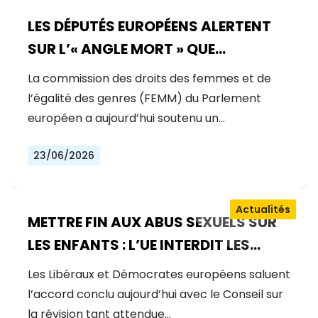
LES DÉPUTÉS EUROPÉENS ALERTENT
SUR L’« ANGLE MORT » QUE
CONSTITUE LA SANTÉ DES FEMMES
La commission des droits des femmes et de
l’égalité des genres (FEMM) du Parlement
européen a aujourd’hui soutenu un…
23/06/2026
Actualités
METTRE FIN AUX ABUS SEXUELS SUR
LES ENFANTS : L’UE INTERDIT LES
MANUELS D’ABUS, RENFORCE LA
Les Libéraux et Démocrates européens saluent
PRÉVENTION ET GARANTIT LA
l’accord conclu aujourd’hui avec le Conseil sur
JUSTICE POUR LES VICTIMES
la révision tant attendue…