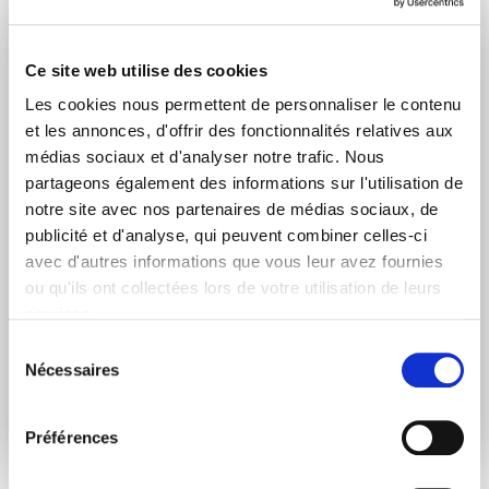
Nouvelles quotidiennes (Communiqués de presse)
Newsletters (Plénière, Événements, Campagnes)
Ce site web utilise des cookies
Les cookies nous permettent de personnaliser le contenu
Pays
et les annonces, d'offrir des fonctionnalités relatives aux
médias sociaux et d'analyser notre trafic. Nous
partageons également des informations sur l'utilisation de
notre site avec nos partenaires de médias sociaux, de
Je consens à recevoir des newsletters et
publicité et d'analyse, qui peuvent combiner celles-ci
communications.
Données personnelles
.
avec d'autres informations que vous leur avez fournies
* Please note that EN is the main
ou qu'ils ont collectées lors de votre utilisation de leurs
communication language
services.
Sélection
Nécessaires
Soumettre
du
consentement
Préférences