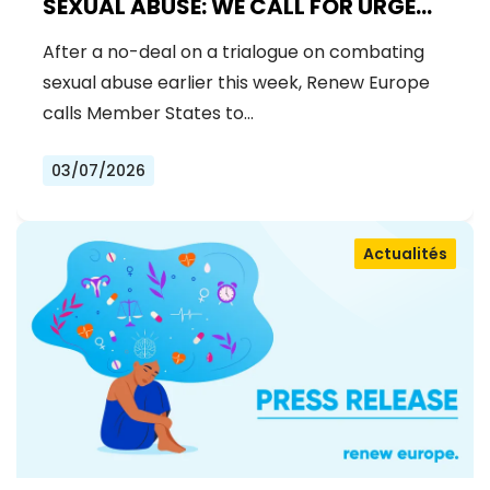
SEXUAL ABUSE: WE CALL FOR URGENT
NEGOTIATIONS AND PERMANENT
After a no-deal on a trialogue on combating
SOLUTION
sexual abuse earlier this week, Renew Europe
calls Member States to…
03/07/2026
Actualités