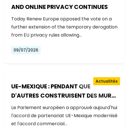
AND ONLINE PRIVACY CONTINUES
Today Renew Europe opposed the vote on a
further extension of the temporary derogation
from EU privacy rules allowing…
09/07/2026
Actualités
UE-MEXIQUE : PENDANT QUE
D'AUTRES CONSTRUISENT DES MURS,
L'EUROPE CONSTRUIT DES PONTS
Le Parlement européen a approuvé aujourd'hui
l'accord de partenariat UE-Mexique modernisé
et l'accord commercial…