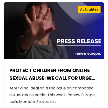
Actualités
PROTECT CHILDREN FROM ONLINE
SEXUAL ABUSE: WE CALL FOR URGENT
NEGOTIATIONS AND PERMANENT
After a no-deal on a trialogue on combating
SOLUTION
sexual abuse earlier this week, Renew Europe
calls Member States to…