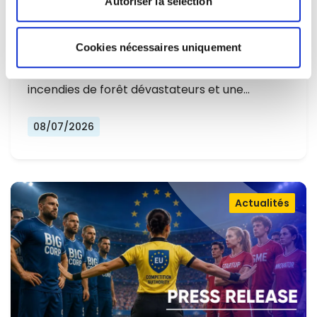
Autoriser la sélection
L'EUROPE NE PEUT PLUS SE
CONTENTER DE RÉAGIR ET DOIT SE
Cookies nécessaires uniquement
Alors que l'Europe connaît un nouvel été
PRÉPARER
marqué par des températures record, des
incendies de forêt dévastateurs et une…
08/07/2026
Actualités