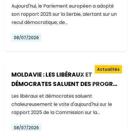
GOUVERNEMENT RECULE SUR LES
Aujourd'hui, le Parlement européen a adopté
RÉFORMES
son rapport 2025 sur la Serbie, alertant sur un
recul démocratique, de…
08/07/2026
Actualités
MOLDAVIE : LES LIBÉRAUX ET
DÉMOCRATES SALUENT DES PROGRÈS
EXCEPTIONNELS SUR LA VOIE DE
Les libéraux et démocrates saluent
L'ADHÉSION À L'UE
chaleureusement le vote d'aujourd'hui sur le
rapport 2025 de la Commission sur la…
08/07/2026