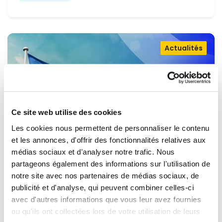
Actualités
Ce site web utilise des cookies
Les cookies nous permettent de personnaliser le contenu
et les annonces, d'offrir des fonctionnalités relatives aux
médias sociaux et d'analyser notre trafic. Nous
partageons également des informations sur l'utilisation de
OUVRIR LA PORTE À L'UKRAINE,
notre site avec nos partenaires de médias sociaux, de
MAINTENIR LA PRESSION SUR LA
publicité et d'analyse, qui peuvent combiner celles-ci
avec d'autres informations que vous leur avez fournies
RUSSIE
Renew Europe appelle l'Ukraine à accélérer la
ou qu'ils ont collectées lors de votre utilisation de leurs