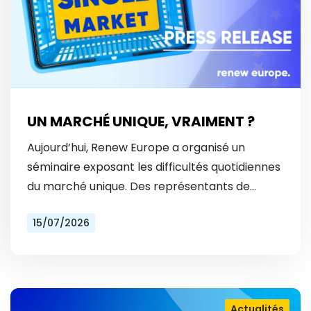
UN MARCHÉ UNIQUE, VRAIMENT ?
Aujourd’hui, Renew Europe a organisé un
séminaire exposant les difficultés quotidiennes
du marché unique. Des représentants de
Vinted et Bolt ont révélé les obstacles
15/07/2026
auxquels ils font face tous les…
Actualités