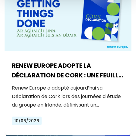
RENEW EUROPE ADOPTE LA
DÉCLARATION DE CORK : UNE FEUILLE
DE ROUTE POUR LA PROSPÉRITÉ, LA
Renew Europe a adopté aujourd’hui sa
SÉCURITÉ ET LA RÉFORME
Déclaration de Cork lors des journées d’étude
du groupe en Irlande, définissant un…
10/06/2026