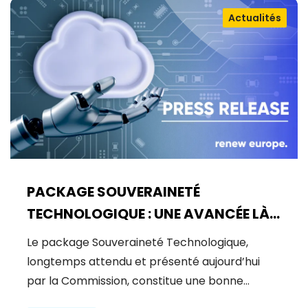
Actualités
PACKAGE SOUVERAINETÉ
TECHNOLOGIQUE : UNE AVANCÉE LÀ
OÙ UN BOND ÉTAIT NÉCESSAIRE
Le package Souveraineté Technologique,
longtemps attendu et présenté aujourd’hui
par la Commission, constitue une bonne…