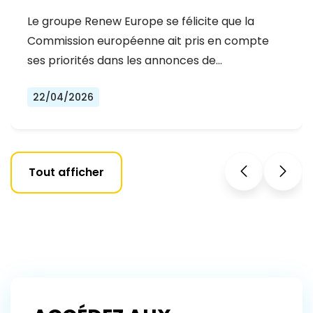
LA COMMISSION EUROPÉENNE POUR
Le groupe Renew Europe se félicite que la
L'ÉNERGIE, MAIS LA MOBILISATION DE
Commission européenne ait pris en compte
CAPITAUX PRIVÉS POUR LA
ses priorités dans les annonces de…
COMPÉTITIVITÉ ET LA SÉCURITÉ DE
22/04/2026
L'EUROPE EST URGENTE
Tout afficher