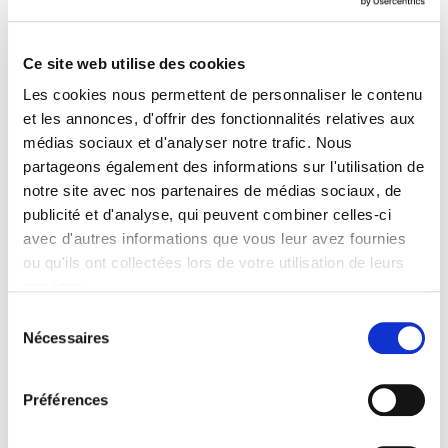
Ce site web utilise des cookies
LES DÉPUTÉS EUROPÉENS ALERTENT
Les cookies nous permettent de personnaliser le contenu
SUR L’« ANGLE MORT » QUE
et les annonces, d'offrir des fonctionnalités relatives aux
médias sociaux et d'analyser notre trafic. Nous
CONSTITUE LA SANTÉ DES FEMMES
La commission des droits des femmes et de
partageons également des informations sur l'utilisation de
l’égalité des genres (FEMM) du Parlement
notre site avec nos partenaires de médias sociaux, de
publicité et d'analyse, qui peuvent combiner celles-ci
européen a aujourd’hui soutenu un…
avec d'autres informations que vous leur avez fournies
ou qu'ils ont collectées lors de votre utilisation de leurs
23/06/2026
services.
Sélection
Nécessaires
du
Actualités
consentement
Préférences