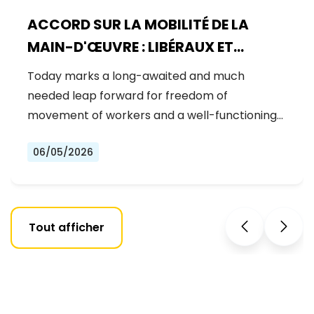
ACCORD SUR LA MOBILITÉ DE LA
MAIN-D'ŒUVRE : LIBÉRAUX ET
DÉMOCRATES CÉLÈBRENT UNE
Today marks a long-awaited and much
NOUVELLE ÈRE POUR DES DROITS DES
needed leap forward for freedom of
TRAVAILLEURS RENFORCÉS DANS
movement of workers and a well-functioning…
L'UE
06/05/2026
Tout afficher