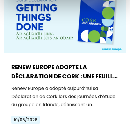
RENEW EUROPE ADOPTE LA
DÉCLARATION DE CORK : UNE FEUILLE
DE ROUTE POUR LA PROSPÉRITÉ, LA
Renew Europe a adopté aujourd’hui sa
SÉCURITÉ ET LA RÉFORME
Déclaration de Cork lors des journées d’étude
du groupe en Irlande, définissant un…
10/06/2026