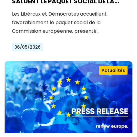
SALUENT LE PAQUET SOCIAL DE LA
COMMISSION : UNE AVANCÉE
Les Libéraux et Démocrates accueillent
MAJEURE POUR UNE UE PLUS JUSTE ET
favorablement le paquet social de la
INCLUSIVE
Commission européenne, présenté…
06/05/2026
Actualités