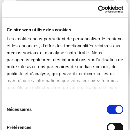
Je consens à recevoir des newsletters et
communications.
Données personnelles
.
* Please note that EN is the main
Ce site web utilise des cookies
communication language
Les cookies nous permettent de personnaliser le contenu
et les annonces, d'offrir des fonctionnalités relatives aux
Soumettre
médias sociaux et d'analyser notre trafic. Nous
partageons également des informations sur l'utilisation de
notre site avec nos partenaires de médias sociaux, de
publicité et d'analyse, qui peuvent combiner celles-ci
avec d'autres informations que vous leur avez fournies
ou qu'ils ont collectées lors de votre utilisation de leurs
services.
ARTICLES LIÉS
Sélection
Nécessaires
du
Actualités
consentement
Préférences