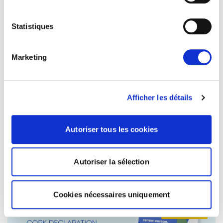
Statistiques
Marketing
PAS DE DÉMOCRATIE SANS ÉGALITÉ!
Afficher les détails
Aujourd’hui, Renew Europe a lancé son nouveau
Autoriser tous les cookies
document de position, « Pas de démocratie
sans égalité : la réponse de…
Autoriser la sélection
17/06/2026
Cookies nécessaires uniquement
Actualités