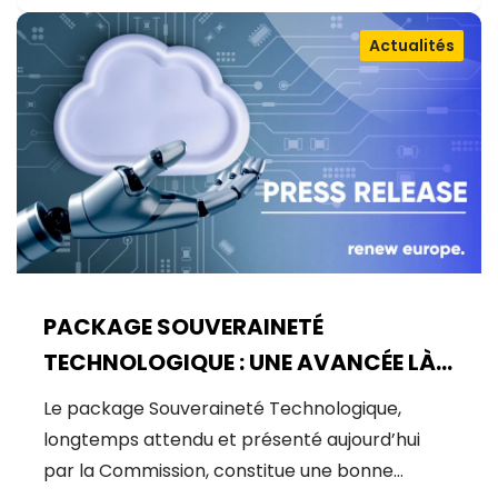
Actualités
PACKAGE SOUVERAINETÉ
TECHNOLOGIQUE : UNE AVANCÉE LÀ
OÙ UN BOND ÉTAIT NÉCESSAIRE
Le package Souveraineté Technologique,
longtemps attendu et présenté aujourd’hui
par la Commission, constitue une bonne…