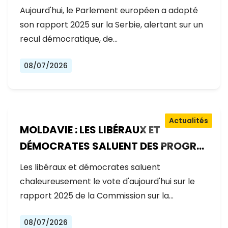
GOUVERNEMENT RECULE SUR LES
Aujourd'hui, le Parlement européen a adopté
RÉFORMES
son rapport 2025 sur la Serbie, alertant sur un
recul démocratique, de…
08/07/2026
Actualités
MOLDAVIE : LES LIBÉRAUX ET
DÉMOCRATES SALUENT DES PROGRÈS
EXCEPTIONNELS SUR LA VOIE DE
Les libéraux et démocrates saluent
L'ADHÉSION À L'UE
chaleureusement le vote d'aujourd'hui sur le
rapport 2025 de la Commission sur la…
08/07/2026