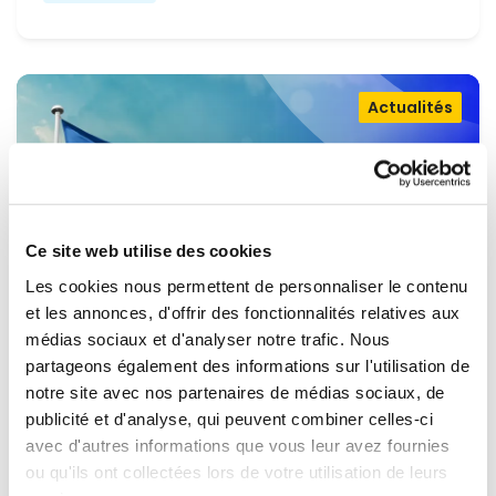
Actualités
Ce site web utilise des cookies
Les cookies nous permettent de personnaliser le contenu
et les annonces, d'offrir des fonctionnalités relatives aux
médias sociaux et d'analyser notre trafic. Nous
partageons également des informations sur l'utilisation de
OUVRIR LA PORTE À L'UKRAINE,
notre site avec nos partenaires de médias sociaux, de
MAINTENIR LA PRESSION SUR LA
publicité et d'analyse, qui peuvent combiner celles-ci
avec d'autres informations que vous leur avez fournies
RUSSIE
Renew Europe appelle l'Ukraine à accélérer la
ou qu'ils ont collectées lors de votre utilisation de leurs