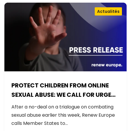
Actualités
PROTECT CHILDREN FROM ONLINE
SEXUAL ABUSE: WE CALL FOR URGENT
NEGOTIATIONS AND PERMANENT
After a no-deal on a trialogue on combating
SOLUTION
sexual abuse earlier this week, Renew Europe
calls Member States to…