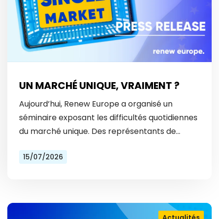
UN MARCHÉ UNIQUE, VRAIMENT ?
Aujourd’hui, Renew Europe a organisé un
séminaire exposant les difficultés quotidiennes
du marché unique. Des représentants de
Vinted et Bolt ont révélé les obstacles
15/07/2026
auxquels ils font face tous les…
Actualités