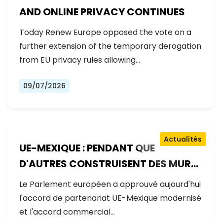
AND ONLINE PRIVACY CONTINUES
Today Renew Europe opposed the vote on a
further extension of the temporary derogation
from EU privacy rules allowing…
09/07/2026
Actualités
UE-MEXIQUE : PENDANT QUE
D'AUTRES CONSTRUISENT DES MURS,
L'EUROPE CONSTRUIT DES PONTS
Le Parlement européen a approuvé aujourd'hui
l'accord de partenariat UE-Mexique modernisé
et l'accord commercial…