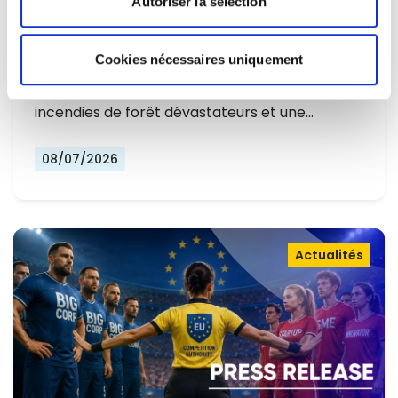
Autoriser la sélection
L'EUROPE NE PEUT PLUS SE
CONTENTER DE RÉAGIR ET DOIT SE
Cookies nécessaires uniquement
Alors que l'Europe connaît un nouvel été
PRÉPARER
marqué par des températures record, des
incendies de forêt dévastateurs et une…
08/07/2026
Actualités