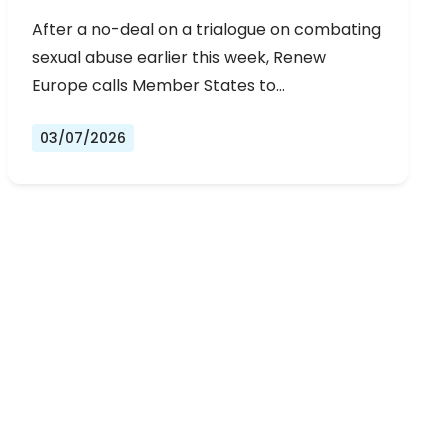
URGENT NEGOTIATIONS AND
After a no-deal on a trialogue on combating
PERMANENT SOLUTION
sexual abuse earlier this week, Renew
Europe calls Member States to…
03/07/2026