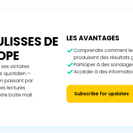
LISSES DE
LES AVANTAGES
Comprendre comment les 
ROPE
produisent des résultats
Participer à des sondages
ses victoires
Accéder à des information
re quotidien —
 en passant par
es lectures
Subscribe for updates
tre boîte mail.