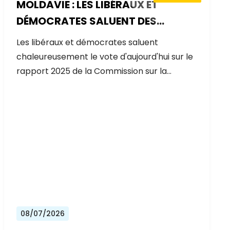
MOLDAVIE : LES LIBÉRAUX ET
DÉMOCRATES SALUENT DES
PROGRÈS EXCEPTIONNELS SUR LA
Les libéraux et démocrates saluent
VOIE DE L'ADHÉSION À L'UE
chaleureusement le vote d'aujourd'hui sur le
rapport 2025 de la Commission sur la…
08/07/2026