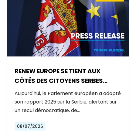
RENEW EUROPE SE TIENT AUX
CÔTÉS DES CITOYENS SERBES
ALORS QUE LE GOUVERNEMENT
Aujourd'hui, le Parlement européen a adopté
RECULE SUR LES RÉFORMES
son rapport 2025 sur la Serbie, alertant sur
un recul démocratique, de…
08/07/2026