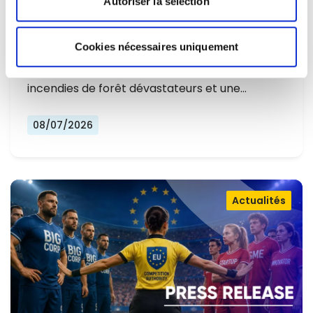
Autoriser la sélection
L'EUROPE NE PEUT PLUS SE
CONTENTER DE RÉAGIR ET DOIT SE
Cookies nécessaires uniquement
Alors que l'Europe connaît un nouvel été
PRÉPARER
marqué par des températures record, des
incendies de forêt dévastateurs et une…
08/07/2026
Actualités