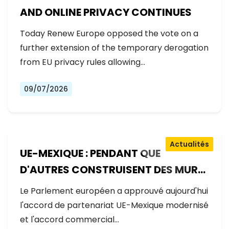
AND ONLINE PRIVACY CONTINUES
Today Renew Europe opposed the vote on a
further extension of the temporary derogation
from EU privacy rules allowing…
09/07/2026
Actualités
UE-MEXIQUE : PENDANT QUE
D'AUTRES CONSTRUISENT DES MURS,
L'EUROPE CONSTRUIT DES PONTS
Le Parlement européen a approuvé aujourd'hui
l'accord de partenariat UE-Mexique modernisé
et l'accord commercial…