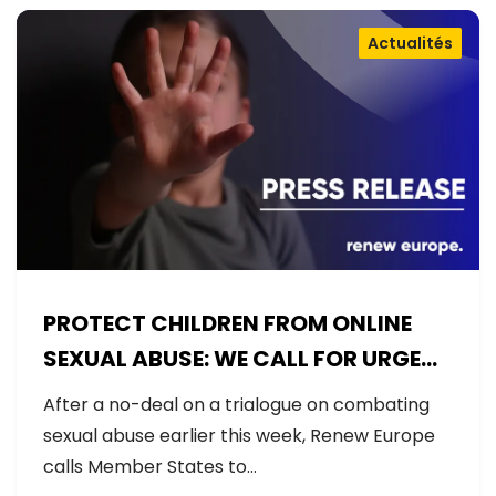
Actualités
PROTECT CHILDREN FROM ONLINE
SEXUAL ABUSE: WE CALL FOR URGENT
NEGOTIATIONS AND PERMANENT
After a no-deal on a trialogue on combating
SOLUTION
sexual abuse earlier this week, Renew Europe
calls Member States to…