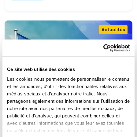
Actualités
Ce site web utilise des cookies
Les cookies nous permettent de personnaliser le contenu
et les annonces, d'offrir des fonctionnalités relatives aux
médias sociaux et d'analyser notre trafic. Nous
partageons également des informations sur l'utilisation de
OUVRIR LA PORTE À L'UKRAINE,
notre site avec nos partenaires de médias sociaux, de
MAINTENIR LA PRESSION SUR LA
publicité et d'analyse, qui peuvent combiner celles-ci
avec d'autres informations que vous leur avez fournies
RUSSIE
Renew Europe appelle l'Ukraine à accélérer la
ou qu'ils ont collectées lors de votre utilisation de leurs