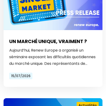
UN MARCHÉ UNIQUE, VRAIMENT ?
Aujourd’hui, Renew Europe a organisé un
séminaire exposant les difficultés quotidiennes
du marché unique. Des représentants de
Vinted et Bolt ont révélé les obstacles
15/07/2026
auxquels ils font face tous les…
Actualités