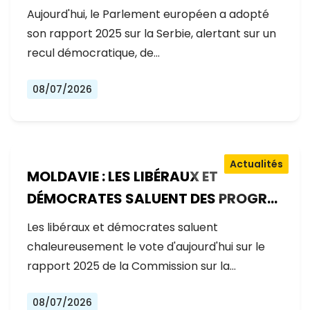
GOUVERNEMENT RECULE SUR LES
Aujourd'hui, le Parlement européen a adopté
RÉFORMES
son rapport 2025 sur la Serbie, alertant sur un
recul démocratique, de…
08/07/2026
Actualités
MOLDAVIE : LES LIBÉRAUX ET
DÉMOCRATES SALUENT DES PROGRÈS
EXCEPTIONNELS SUR LA VOIE DE
Les libéraux et démocrates saluent
L'ADHÉSION À L'UE
chaleureusement le vote d'aujourd'hui sur le
rapport 2025 de la Commission sur la…
08/07/2026