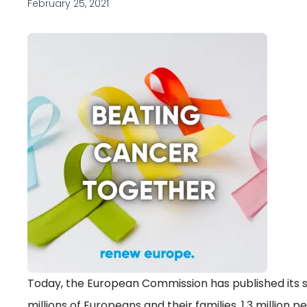
February 25, 2021
Today, the European Commission has published its st
millions of Europeans and their families. 1.3 million