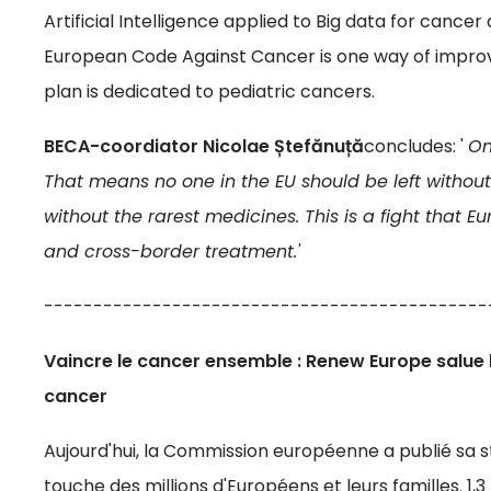
Artificial Intelligence applied to Big data for cance
European Code Against Cancer is one way of improvin
plan is dedicated to pediatric cancers.
BECA-coordiator Nicolae
Ștefănuță
concludes: '
On
That means no one in the EU should be left withou
without the rarest medicines. This is a fight that 
and cross-border treatment.'
---------------------------------------------
Vaincre le cancer ensemble : Renew Europe salue 
cancer
Aujourd'hui, la Commission européenne a publié sa s
touche des millions d'Européens et leurs familles. 