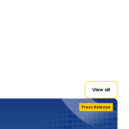
View all
Press Release