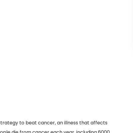
rategy to beat cancer, an illness that affects
 people die from cancer each year, including 6000